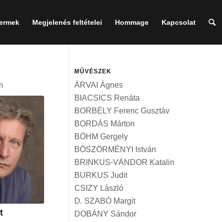
termek
Megjelenés feltételei
Hommage
Kapcsolat
MŰVÉSZEK
m
ÁRVAI Ágnes
BIACSICS Renáta
BORBÉLY Ferenc Gusztáv
BORDÁS Márton
BÖHM Gergely
BÖSZÖRMÉNYI István
BRINKUS-VÁNDOR Katalin
BURKUS Judit
CSIZY László
D. SZABÓ Margit
t
DOBÁNY Sándor