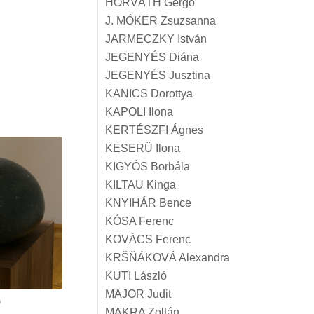
HORVÁTH Gergő
J. MÓKER Zsuzsanna
JARMECZKY István
JEGENYÉS Diána
JEGENYÉS Jusztina
KANICS Dorottya
KAPOLI Ilona
KERTÉSZFI Ágnes
KESERÜ Ilona
KIGYÓS Borbála
KILTAU Kinga
KNYIHÁR Bence
KÓSA Ferenc
KOVÁCS Ferenc
KRŠŇÁKOVÁ Alexandra
KUTI László
MAJOR Judit
9
MAKRA Zoltán