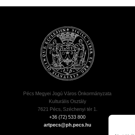
Pécs Megyei Jogú Város Önkormányzata
Kulturális Osztály
7621 Pécs, Széchenyi tér 1.
+36 (72) 533 800
artpecs@ph.pecs.hu