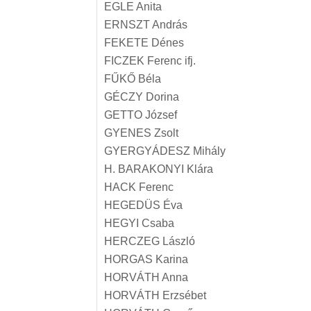
EGLE Anita
ERNSZT András
FEKETE Dénes
FICZEK Ferenc ifj.
FŰKŐ Béla
GÉCZY Dorina
GETTO József
GYENES Zsolt
GYERGYÁDESZ Mihály
H. BARAKONYI Klára
HACK Ferenc
HEGEDÜS Éva
HEGYI Csaba
HERCZEG László
HORGAS Karina
HORVÁTH Anna
HORVÁTH Erzsébet