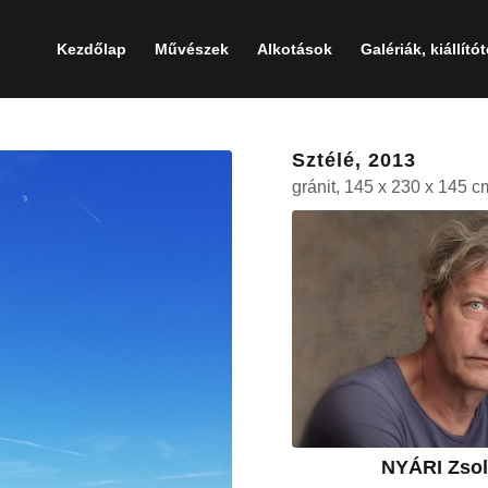
Kezdőlap
Művészek
Alkotások
Galériák, kiállító
Sztélé, 2013
gránit, 145 x 230 x 145 c
NYÁRI Zsol