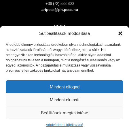
+36 (72) 533 800
artpecs@ph.pecs.hu
GDPR
Sütibeállítások módosítása
Impresszum
Általános szerződési feltételek
A legjobb élmény biztosítása érdekében olyan technológiákat használunk
az eszközadatok tárolására és/vagy eléréséhez, mint a sütik. Ha
beleegyezik ezen technológiák használatába, akkor olyan adatokat
dolgozhatunk fel ezen a honlapon, mint a böngészési viselkedés vagy az
egyedi azonosítók. A hozzájárulás elmulasztása vagy visszavonása
bizonyos jellemzőket és funkciókat hátrányosan érinthet.
Mindent elfogad
Mindent elutasít
Beállítások megtekintése
© 2026 Pécs Megyei Jogú Város • Minden jog fenntartva!
Adatvédelmi tájékoztató
Adatvédelmi tájékoztató
Süti tájékoztató
Impresszum