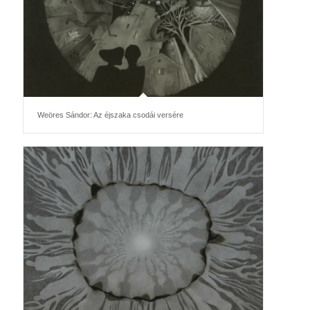
Weöres Sándor: Az éjszaka csodái versére