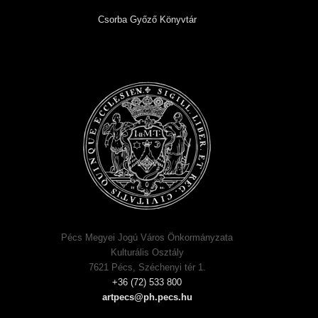
Csorba Győző Könyvtár
Pécs Megyei Jogú Város Önkormányzata
Kulturális Osztály
7621 Pécs, Széchenyi tér 1.
+36 (72) 533 800
artpecs@ph.pecs.hu