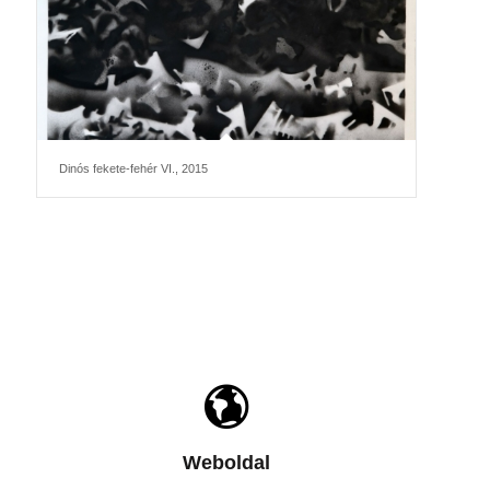
Dinós fekete-fehér VI., 2015
Weboldal