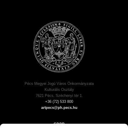
Pécs Megyei Jogú Város Önkormányzata
Kulturális Osztály
7621 Pécs, Széchenyi tér 1.
+36 (72) 533 800
artpecs@ph.pecs.hu
GDPR