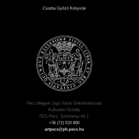
Csorba Győző Könyvtár
Pécs Megyei Jogú Város Önkormányzata
Kulturális Osztály
7621 Pécs, Széchenyi tér 1.
+36 (72) 533 800
artpecs@ph.pecs.hu