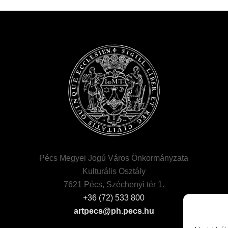
Pécs Megyei Jogú Város Önkormányzata
Kulturális Osztály
7621 Pécs, Széchenyi tér 1.
+36 (72) 533 800
artpecs@ph.pecs.hu