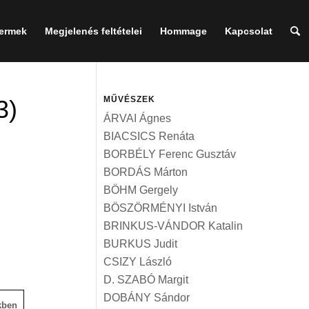
termek
Megjelenés feltételei
Hommage
Kapcsolat
MŰVÉSZEK
3)
ÁRVAI Ágnes
BIACSICS Renáta
BORBÉLY Ferenc Gusztáv
BORDÁS Márton
BÖHM Gergely
BÖSZÖRMÉNYI István
BRINKUS-VÁNDOR Katalin
BURKUS Judit
CSIZY László
D. SZABÓ Margit
DOBÁNY Sándor
kben