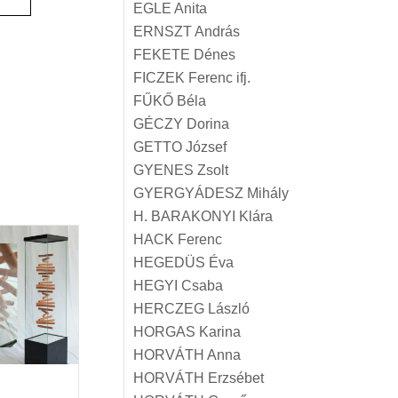
EGLE Anita
ERNSZT András
FEKETE Dénes
FICZEK Ferenc ifj.
FŰKŐ Béla
GÉCZY Dorina
GETTO József
GYENES Zsolt
GYERGYÁDESZ Mihály
H. BARAKONYI Klára
HACK Ferenc
HEGEDÜS Éva
HEGYI Csaba
HERCZEG László
HORGAS Karina
HORVÁTH Anna
HORVÁTH Erzsébet