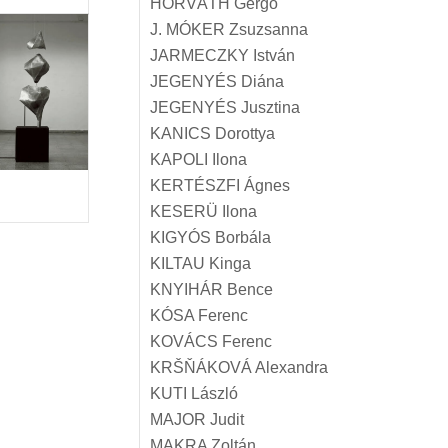
HORVÁTH Gergő
J. MÓKER Zsuzsanna
JARMECZKY István
JEGENYÉS Diána
JEGENYÉS Jusztina
KANICS Dorottya
KAPOLI Ilona
KERTÉSZFI Ágnes
KESERÜ Ilona
KIGYÓS Borbála
KILTAU Kinga
KNYIHÁR Bence
KÓSA Ferenc
KOVÁCS Ferenc
KRŠŇÁKOVÁ Alexandra
KUTI László
MAJOR Judit
MAKRA Zoltán