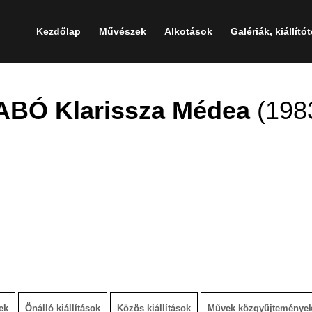
Kezdőlap
Művészek
Alkotások
Galériák, kiállító
ABÓ Klarissza Médea
(198
ek
Önálló kiállítások
Közös kiállítások
Művek közgyűjteménye