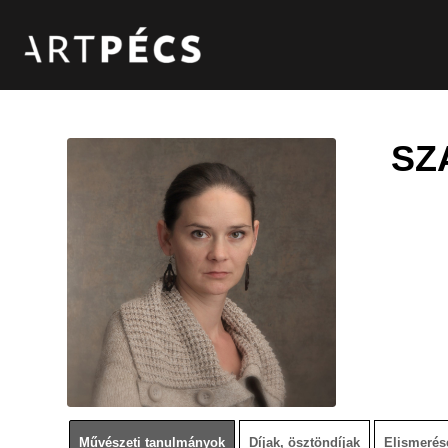
SZ
Művészeti tanulmányok
Díjak, ösztöndíjak
Elismerés