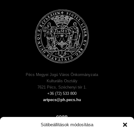
Pécs Megyei Jogú Város Önkormányzata
Kulturális Osztály
7621 Pécs, Széchenyi tér 1.
+36 (72) 533 800
artpecs@ph.pecs.hu
GDPR
Sütibeállítások módosítása
Impresszum