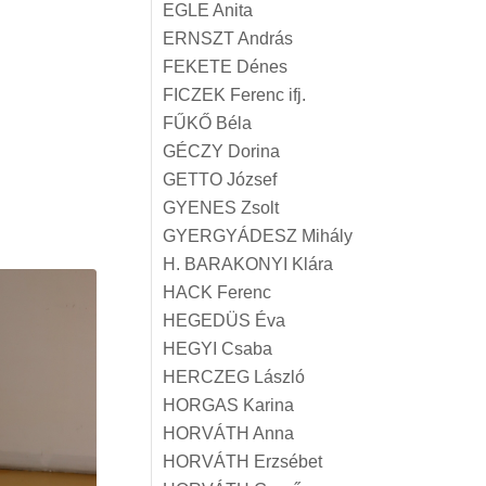
EGLE Anita
ERNSZT András
FEKETE Dénes
FICZEK Ferenc ifj.
FŰKŐ Béla
GÉCZY Dorina
GETTO József
GYENES Zsolt
GYERGYÁDESZ Mihály
H. BARAKONYI Klára
HACK Ferenc
HEGEDÜS Éva
HEGYI Csaba
HERCZEG László
HORGAS Karina
HORVÁTH Anna
HORVÁTH Erzsébet