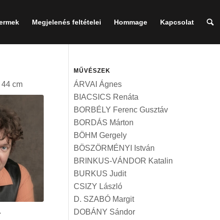
termek
Megjelenés feltételei
Hommage
Kapcsolat
MŰVÉSZEK
x 44 cm
ÁRVAI Ágnes
BIACSICS Renáta
BORBÉLY Ferenc Gusztáv
BORDÁS Márton
BÖHM Gergely
BÖSZÖRMÉNYI István
BRINKUS-VÁNDOR Katalin
BURKUS Judit
CSIZY László
D. SZABÓ Margit
a
DOBÁNY Sándor