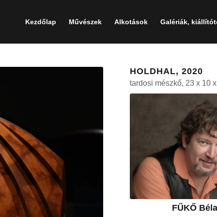
Kezdőlap
Művészek
Alkotások
Galériák, kiállító
HOLDHAL, 2020
tardosi mészkő, 23 x 10 
FŰKŐ Bél