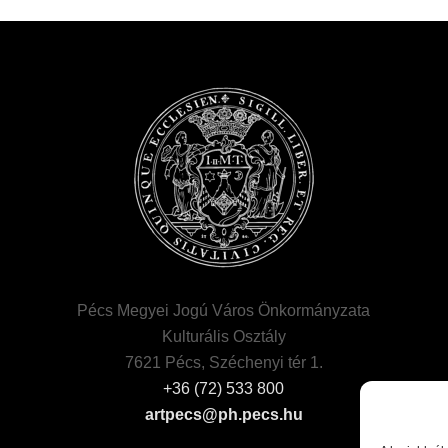
Pécs Megyei Jogú Város Önkormányzata
Kulturális Osztály
7621 Pécs, Széchenyi tér 1.
+36 (72) 533 800
artpecs@ph.pecs.hu