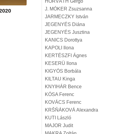
HORVÁTH Gergő
J. MÓKER Zsuzsanna
 2020
JARMECZKY István
JEGENYÉS Diána
JEGENYÉS Jusztina
KANICS Dorottya
KAPOLI Ilona
KERTÉSZFI Ágnes
KESERÜ Ilona
KIGYÓS Borbála
KILTAU Kinga
KNYIHÁR Bence
KÓSA Ferenc
KOVÁCS Ferenc
KRŠŇÁKOVÁ Alexandra
KUTI László
MAJOR Judit
MAKRA Zoltán