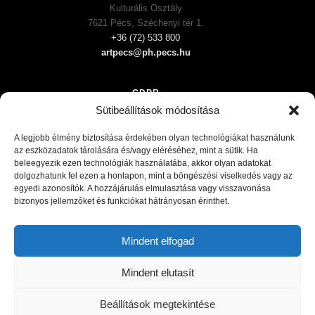
Kulturális Osztály
7621 Pécs, Széchenyi tér 1.
+36 (72) 533 800
artpecs@ph.pecs.hu
GDPR
Sütibeállítások módosítása
Impresszum
Általános szerződési feltételek
A legjobb élmény biztosítása érdekében olyan technológiákat használunk
az eszközadatok tárolására és/vagy eléréséhez, mint a sütik. Ha
beleegyezik ezen technológiák használatába, akkor olyan adatokat
dolgozhatunk fel ezen a honlapon, mint a böngészési viselkedés vagy az
egyedi azonosítók. A hozzájárulás elmulasztása vagy visszavonása
bizonyos jellemzőket és funkciókat hátrányosan érinthet.
Mindent elfogad
Mindent elutasít
Beállítások megtekintése